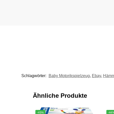
Schlagwörter:
Baby Motorikspielzeug
,
Ebay
,
Hämme
Ähnliche Produkte
-45%
-44