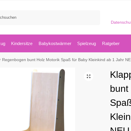
Suchen
Datenschu
zug
Kindersitze
Babykostwärmer
Spielzeug
Ratgeber
r Regenbogen bunt Holz Motorik Spaß für Baby Kleinkind ab 1 Jahr N
Klap
bunt
Spaß
Klei
NEU