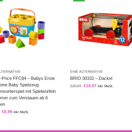
ALTERNATIVE
EINE ALTERNATIVE
r-Price FFC84 – Babys Erste
BRIO 30332 – Dackel
eine Baby Spielzeug
€
18,97
€
20,99
inkl. MwSt.
sortierspiel mit Spielwürfeln
imer zum Verstauen ab 6
ten
€
8,99
inkl. MwSt.