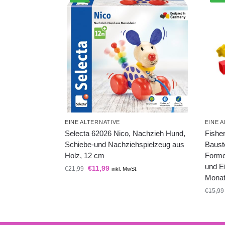
EINE ALTERNATIVE
EINE 
Selecta 62026 Nico, Nachzieh Hund,
Fishe
Schiebe-und Nachziehspielzeug aus
Baust
Holz, 12 cm
Formen
und E
€
11,99
€
21,99
inkl. MwSt.
Mona
€
15,99