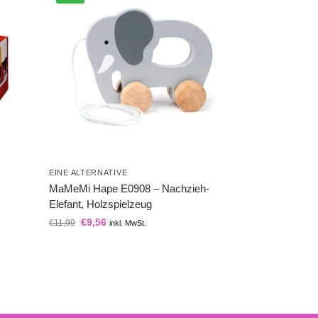
EINE ALTERNATIVE
MaMeMi Hape E0908 – Nachzieh-
Elefant, Holzspielzeug
€
9,56
€
11,99
inkl. MwSt.