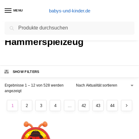
babys-und-kinder.de
MENU
Suchen
Start
Produkte verschlagwortet mit „Hämmerspielzeug“
/
Hämmerspielzeug
SHOW FILTERS
Ergebnisse 1 – 12 von 528 werden
angezeigt
1
2
3
4
…
42
43
44