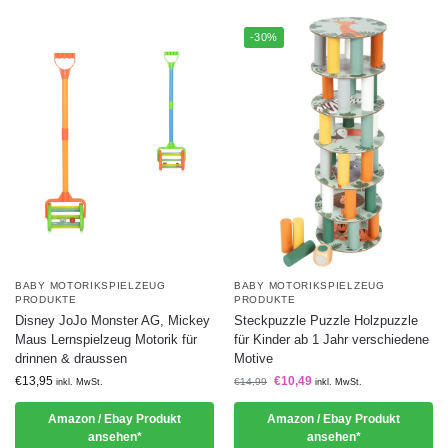
-30%
BABY MOTORIKSPIELZEUG
BABY MOTORIKSPIELZEUG
PRODUKTE
PRODUKTE
Disney JoJo Monster AG, Mickey
Steckpuzzle Puzzle Holzpuzzle
Maus Lernspielzeug Motorik für
für Kinder ab 1 Jahr verschiedene
drinnen & draussen
Motive
€
13,95
€
10,49
€
14,99
inkl. MwSt.
inkl. MwSt.
Amazon / Ebay Produkt
Amazon / Ebay Produkt
ansehen*
ansehen*