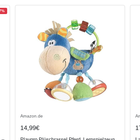
27%
Amazon.de
A
14,99€
1
 –
Playgro Plüschrassel Pferd, Lernspielzeug,
L