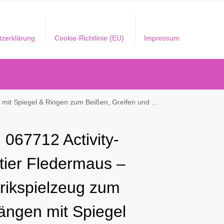
tzerklärung
Cookie-Richtlinie (EU)
Impressum
ifen und Geräusche erzeugen – Für Babys und Kleinkinder ab 0+ Monaten
 067712 Activity-
ltier Fledermaus –
rikspielzeug zum
ängen mit Spiegel