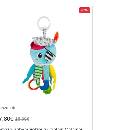
-6%
mazon.de
7,80€
18,99€
amaze Baby Spielzeug Captain Calamari,