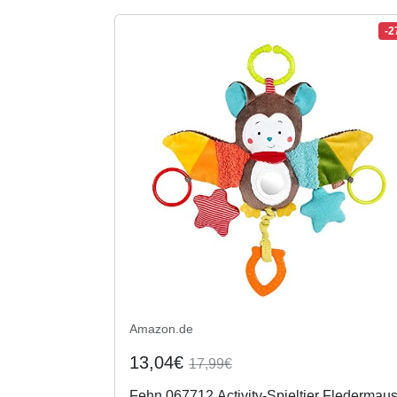
-
Amazon.de
13,04€
17,99€
Fehn 067712 Activity-Spieltier Fledermaus