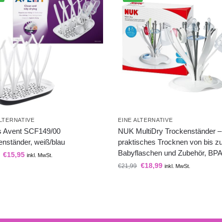
ALTERNATIVE
EINE ALTERNATIVE
ps Avent SCF149/00
NUK MultiDry Trockenständer –
enständer, weiß/blau
praktisches Trocknen von bis z
Babyflaschen und Zubehör, BPA-
€
15,95
inkl. MwSt.
€
18,99
€
21,99
inkl. MwSt.