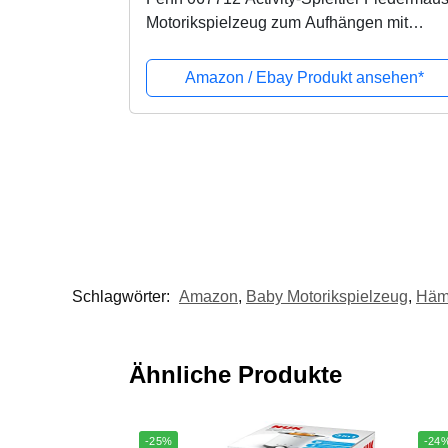
Motorikspielzeug zum Aufhängen mit
Spiegel & Ringen zum Beißen, Greifen un
Geräusche erzeugen – Für Babys und...
Amazon / Ebay Produkt ansehen*
Schlagwörter:
Amazon
,
Baby Motorikspielzeug
,
Häm
Ähnliche Produkte
-25%
-24