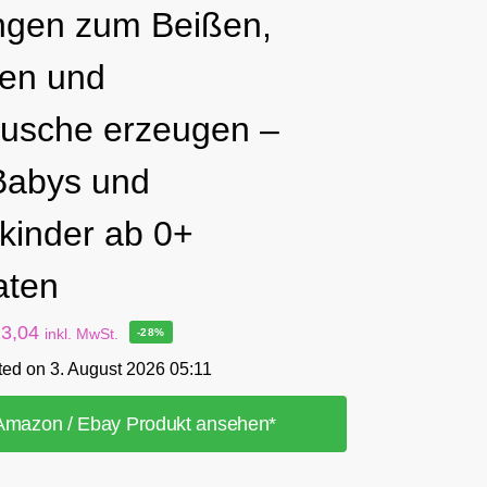
ngen zum Beißen,
fen und
usche erzeugen –
Babys und
nkinder ab 0+
aten
13,04
inkl. MwSt.
-28%
ted on 3. August 2026 05:11
Amazon / Ebay Produkt ansehen*