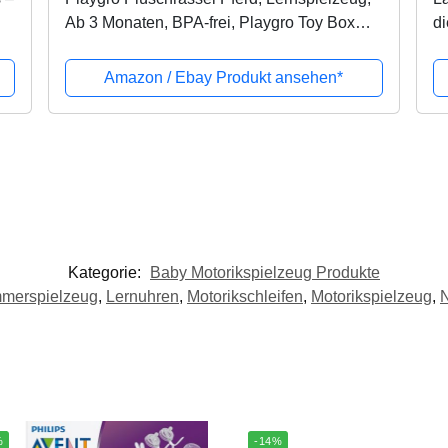
Ab 3 Monaten, BPA-frei, Playgro Toy Box
di
d
Pferd Klipp Klapp, Blau/Bunt, 40016
Kl
St
Amazon / Ebay Produkt ansehen*
Kategorie:
Baby Motorikspielzeug Produkte
merspielzeug
,
Lernuhren
,
Motorikschleifen
,
Motorikspielzeug
,
%
-14%