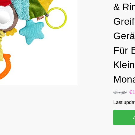
& Ri
Grei
Gerä
Für 
Klei
Mon
€
€
17,99
Last upda