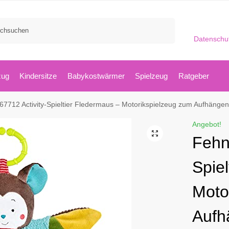
Suchen
Datenschu
zug
Kindersitze
Babykostwärmer
Spielzeug
Ratgeber
2 Activity-Spieltier Fledermaus – Motorikspielzeug zum Aufhängen mit Spiegel & Ringen zum Beißen, Gre
Angebot!
Fehn
Spie
Moto
Aufh