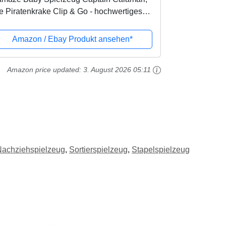
e Piratenkrake Clip & Go - hochwertiges
einkindspielzeug - Greifling Anhänger zur
ärkung der...
Amazon / Ebay Produkt ansehen*
Amazon price updated:
3. August 2026 05:11
Nachziehspielzeug
,
Sortierspielzeug
,
Stapelspielzeug