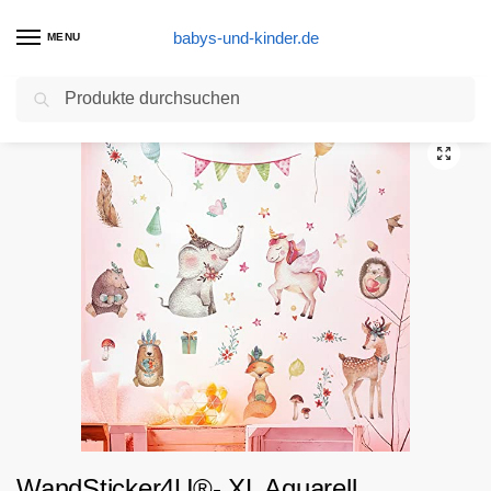
babys-und-kinder.de
MENU
Suchen
Start
Wandtattoo Produkte
WandSticker4U®- XL Aquarell Wandtattoo WALDTIERE Kinder I Wandbilder: 112×76 cm I Kinderzimmer Aufkleber Tiere Elefant Fuchs Reh Einhorn Blumen I Wand Deko für Babyzimmer Baby Mädchen
/
/
WandSticker4U®- XL Aquarell