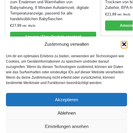
zum Erwärmen und Warmhalten von
Trocknen von bi
Babynahrung, 8 Minuten Aufwärmzeit, digitale
Zubehör, BPA-fr
Temperaturanzeige, passend für alle
€
21,99
inkl. MwSt.
handelsüblichen Babyflaschen
€
27,99
Amazon
inkl. MwSt.
Amazon / Ebay Produkt ansehen*
Zustimmung verwalten
Um dir ein optimales Erlebnis zu bieten, verwenden wir Technologien wie
Cookies, um Geräteinformationen zu speichern und/oder darauf
zuzugreifen. Wenn du diesen Technologien zustimmst, können wir Daten
Informationen
wie das Surfverhalten oder eindeutige IDs auf dieser Website verarbeiten.
Wenn du deine Zustimmung nicht erteilst oder zurückziehst, können
Datenschutzerklärung
bestimmte Merkmale und Funktionen beeinträchtigt werden.
Cookie-Richtlinie (EU)
Akzeptieren
Impressum
Ablehnen
*Als Affiliate- und -Ebay/Amazon-Partner verdiene ich an
qualifizierten Käufen.
Einstellungen ansehen