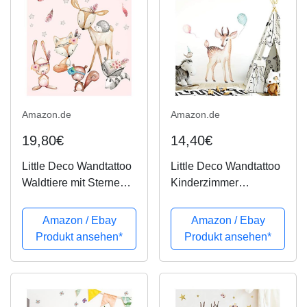
Amazon.de
Amazon.de
19,80€
14,40€
Little Deco Wandtattoo
Little Deco Wandtattoo
Waldtiere mit Sternen &
Kinderzimmer
Federn I M - 91 x 59 cm
Mädchen REH & Vogel
(BxH) I REH
I M - 92 x 100 cm (BxH)
Amazon / Ebay
Amazon / Ebay
Wandaufkleber Sticker
I Tiere Wandaufkleber
Produkt ansehen*
Produkt ansehen*
Mädchen Wandsticker
Babyzimmer
Kinderzimmer Deko
Wandsticker Kinder
Aufkleber DL488
Aufkleber Sticker...