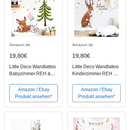
Amazon.de
Amazon.de
19,80€
19,80€
Little Deco Wandtattoo
Little Deco Wandtattoo
Babyzimmer REH &
Kinderzimmer REH &
Hase mit Tanne I L -
Mädchen Spruch
120 x 69 cm (BxH) I
Schön das du da bist I
Amazon / Ebay
Amazon / Ebay
Blumen Kinderbilder
90 x 64 cm (BxH) I
Produkt ansehen*
Produkt ansehen*
Deko Kinderzimmer
Aufkleber Tiere
Mädchen Aufkleber
Babyzimmer
Sticker DL236
Wandaufkleber
Wandsticker...