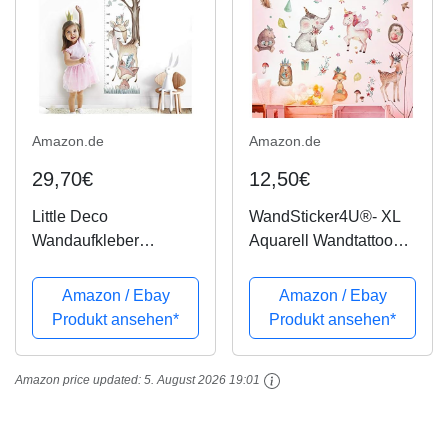
Amazon.de
Amazon.de
29,70€
12,50€
Little Deco
WandSticker4U®- XL
Wandaufkleber
Aquarell Wandtattoo
Kinderzimmer Junge
WALDTIERE Kinder I
Mädchen Messlatte |
Wandbilder: 112x76 cm
Amazon / Ebay
Amazon / Ebay
150cm Fuchs REH
I Kinderzimmer
Produkt ansehen*
Produkt ansehen*
Wald | Tiere
Aufkleber Tiere Elefant
Wandtattoo Kinder
Fuchs Reh Einhorn
Amazon price updated:
5. August 2026 19:01
Wandsticker Aufkleber
Blumen I Wand Deko...
Dekoration DL350