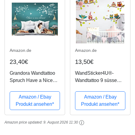
Amazon.de
Amazon.de
23,40€
13,50€
Grandora Wandtattoo
WandSticker4U®-
Spruch Have a Nice
Wandtattoo 9 süsse
Dream! + Äste Vögel I
EULEN auf Ästen I
weiß L-Set I
Wandbilder: 120x100
Amazon / Ebay
Amazon / Ebay
Schlafzimmer
cm I Fensterbilder
Produkt ansehen*
Produkt ansehen*
Kinderzimmer Sticker
Kinder Baum Zweig
Aufkleber
Blumen Schmetterlinge
Amazon price updated:
9. August 2026 11:30
Wandaufkleber
I Fenster Aufkleber
Wandsticker W775
Wand...