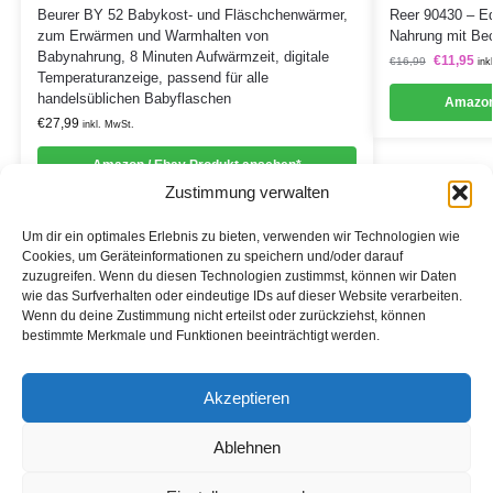
Beurer BY 52 Babykost- und Fläschchenwärmer,
Reer 90430 – Ed
zum Erwärmen und Warmhalten von
Nahrung mit Bec
Babynahrung, 8 Minuten Aufwärmzeit, digitale
€
11,95
€
16,99
ink
Temperaturanzeige, passend für alle
handelsüblichen Babyflaschen
Amazon
€
27,99
inkl. MwSt.
Amazon / Ebay Produkt ansehen*
Zustimmung verwalten
Um dir ein optimales Erlebnis zu bieten, verwenden wir Technologien wie
Cookies, um Geräteinformationen zu speichern und/oder darauf
zuzugreifen. Wenn du diesen Technologien zustimmst, können wir Daten
Informationen
wie das Surfverhalten oder eindeutige IDs auf dieser Website verarbeiten.
Wenn du deine Zustimmung nicht erteilst oder zurückziehst, können
Datenschutzerklärung
bestimmte Merkmale und Funktionen beeinträchtigt werden.
Cookie-Richtlinie (EU)
Akzeptieren
Impressum
Ablehnen
*Als Affiliate- und -Ebay/Amazon-Partner verdiene ich an
qualifizierten Käufen.