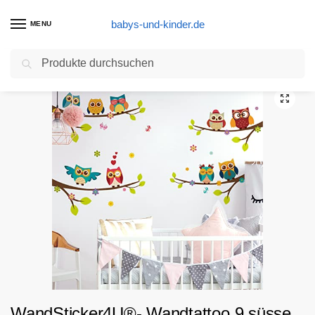
babys-und-kinder.de
MENU
Suchen
Start
Wandtattoo Produkte
WandSticker4U®- Wandtattoo 9 süsse EULEN auf Ästen I Wandbilder: 120×100 cm I Fensterbilder Kinder Baum Zweig Blumen Schmetterlinge I Fenster Aufkleber Wand Deko Babyzimmer Kinderzimmer
/
/
WandSticker4U®- Wandtattoo 9 süsse