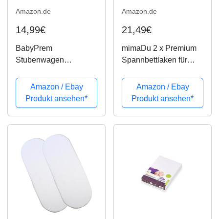
Amazon.de
Amazon.de
14,99€
21,49€
BabyPrem
mimaDu 2 x Premium
Stubenwagen
Spannbettlaken für
Moseskörbe
Kinderwagen und
Spannbettlaken
Stubenwagen - OEKO-
Amazon / Ebay
Amazon / Ebay
Packung mit 2
Tex 100% Jersey
Produkt ansehen*
Produkt ansehen*
Baumwolle 77 x 38 cm
Baumwolle -
2 WEIß
kuschelweiche
Spannbetttuecher
(Striche Punkte Grau...