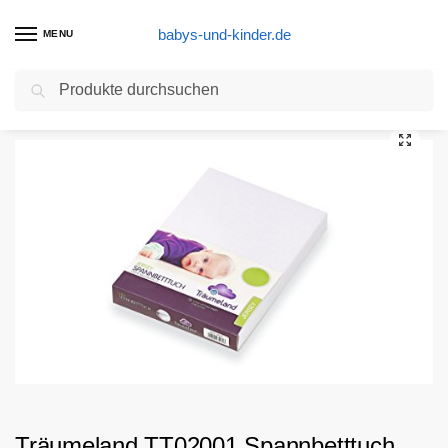
babys-und-kinder.de
MENU
Suchen
Start
Stubenwagen Produkte
Träumeland TT02001 Spannbetttuch Jersey, weiß, 40 x 90 cm
/
/
Träumeland TT02001 Spannbetttuch