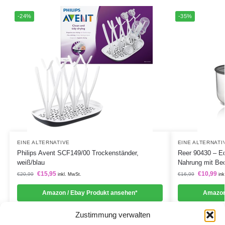
-24%
-35%
EINE ALTERNATIVE
EINE ALTERNATI
Philips Avent SCF149/00 Trockenständer,
Reer 90430 – Ed
weiß/blau
Nahrung mit Bec
€
15,95
€
10,99
€
20,99
€
16,99
inkl. MwSt.
ink
Amazon / Ebay Produkt ansehen*
Amazon
Zustimmung verwalten