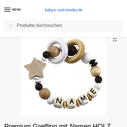
babys-und-kinder.de
MENU
Suchen
Start
Greifspielzeug Greiflinge Produkte
Premium Greifling mit Namen HOLZ Rassel Modell Big Star natur
/
/
Premium Greifling mit Namen HOLZ