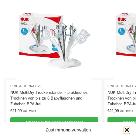
EINE ALTERNATIVE
EINE ALTERNATI
NUK MultiDry Trockenständer – praktisches
NUK MultiDry Tr
Trocknen von bis zu 6 Babyflaschen und
Trocknen von bi
Zubehör, BPA-frei
Zubehör, BPA-fr
€
21,99
€
21,99
inkl. MwSt.
inkl. MwSt.
Amazon / Ebay Produkt ansehen*
Amazon
Zustimmung verwalten