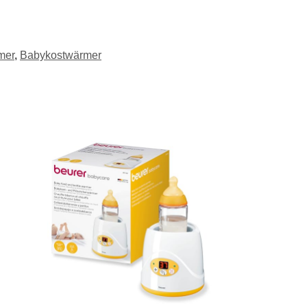
mer
,
Babykostwärmer