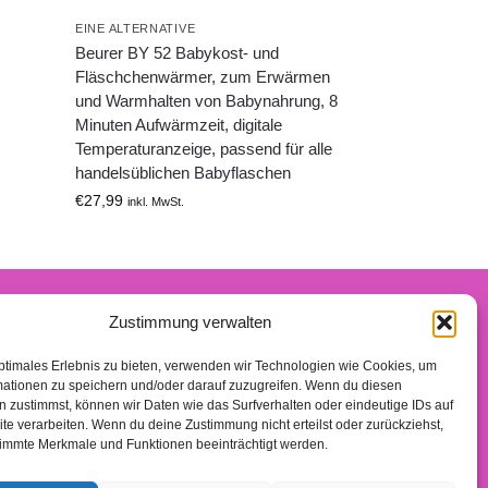
EINE ALTERNATIVE
Beurer BY 52 Babykost- und
Fläschchenwärmer, zum Erwärmen
und Warmhalten von Babynahrung, 8
Minuten Aufwärmzeit, digitale
Temperaturanzeige, passend für alle
handelsüblichen Babyflaschen
€
27,99
inkl. MwSt.
Zustimmung verwalten
n-Partner verdiene ich an qualifizierten Käufen.
ptimales Erlebnis zu bieten, verwenden wir Technologien wie Cookies, um
mationen zu speichern und/oder darauf zuzugreifen. Wenn du diesen
 zustimmst, können wir Daten wie das Surfverhalten oder eindeutige IDs auf
te verarbeiten. Wenn du deine Zustimmung nicht erteilst oder zurückziehst,
immte Merkmale und Funktionen beeinträchtigt werden.