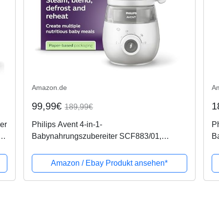
Amazon.de
A
99,99€
1
189,99€
er
Philips Avent 4-in-1-
Ph
n
Babynahrungszubereiter SCF883/01,
B
Dampfgaren und Mixen, 4 Mahlzeiten, weiß
24
Amazon / Ebay Produkt ansehen*