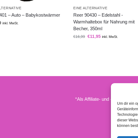
ALTERNATIVE
EINE ALTERNATIVE
3401 – Auto – Babykostwärmer
Reer 90430 – Edelstahl -
Warmhaltebox für Nahrung mit
9
inkl. MwSt.
Becher, 350ml
€
11,95
€
16,99
inkl. MwSt.
*Als Affiliate- und -Ebay/Amazo
Um dir ein o
Geräteinfor
Technologien
dieser Websi
können best