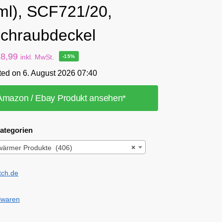
ml), SCF721/20,
Schraubdeckel
18,99
inkl. MwSt.
-15%
ted on 6. August 2026 07:40
Amazon / Ebay Produkt ansehen*
ategorien
wärmer Produkte (406)
×