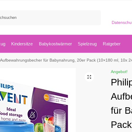
Suchen
Datenschu
zug
Kindersitze
Babykostwärmer
Spielzeug
Ratgeber
t Aufbewahrungsbecher für Babynahrung, 20er Pack (10×180 ml, 10x 2
Angebot!
Phili
Aufb
für 
Pack