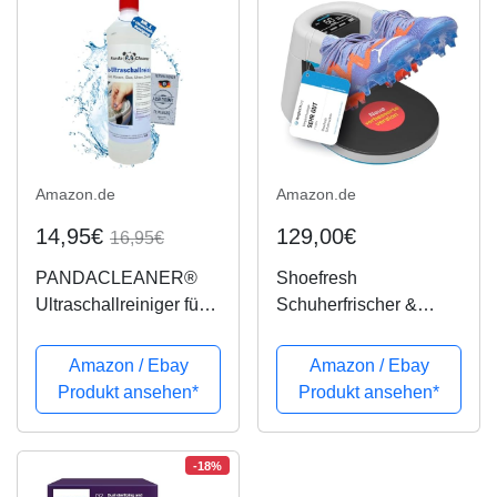
Amazon.de
Amazon.de
14,95€
129,00€
16,95€
PANDACLEANER®
Shoefresh
Ultraschallreiniger für
Schuherfrischer &
Ultraschallbad -
Schuhtrockner
Konzentrat für Brillen,
Elektrisch |
Amazon / Ebay
Amazon / Ebay
Schmuck,
Skischuhtrockner /
Produkt ansehen*
Produkt ansehen*
Dentalprodukte, Gold,
Schuhtrockner
Münzen, Glas,
skischuhe /
Uhren(wasserfest)
Schischuhtrockner |
-18%
uvm. | 1000ml
Stiefeltrockner