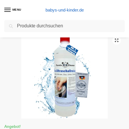
babys-und-kinder.de
MENU
Suchen
Start
Sterilisator Produkte
PANDACLEANER® Ultraschallreiniger für Ultraschallbad – Konzentrat für Brillen, Schmuck, Dentalprodukte, Gold, Münzen, Glas, Uhren(wasserfest) uvm. | 1000ml
/
/
Angebot!