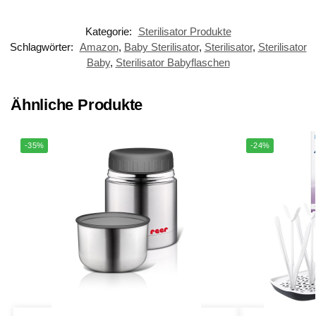
weiß
Kategorie:
Sterilisator Produkte
Schlagwörter:
Amazon
,
Baby Sterilisator
,
Sterilisator
,
Sterilisator
Baby
,
Sterilisator Babyflaschen
Ähnliche Produkte
-35%
-24%