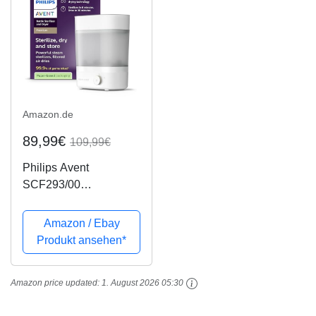
Elektrisch / Boot...
Amazon.de
89,99€
109,99€
Philips Avent
SCF293/00
Flaschensterilisator
und -trockner,
Amazon / Ebay
elektrischer
Produkt ansehen*
Dampfsterilisator für bis
zu 6 Babyflaschen,
Amazon price updated:
1. August 2026 05:30
Sauger & Zubehör,
modulares Design,