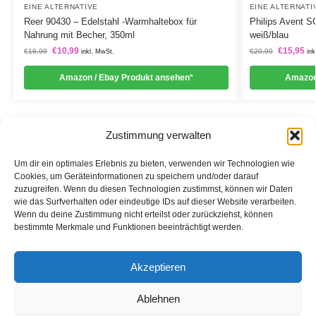
EINE ALTERNATIVE
EINE ALTERNATI
Reer 90430 – Edelstahl -Warmhaltebox für
Philips Avent S
Nahrung mit Becher, 350ml
weiß/blau
€
10,99
€
15,95
€
16,99
€
20,99
inkl. MwSt.
ink
Amazon / Ebay Produkt ansehen*
Amazon
Zustimmung verwalten
Um dir ein optimales Erlebnis zu bieten, verwenden wir Technologien wie
Cookies, um Geräteinformationen zu speichern und/oder darauf
zuzugreifen. Wenn du diesen Technologien zustimmst, können wir Daten
Informationen
wie das Surfverhalten oder eindeutige IDs auf dieser Website verarbeiten.
Wenn du deine Zustimmung nicht erteilst oder zurückziehst, können
Datenschutzerklärung
bestimmte Merkmale und Funktionen beeinträchtigt werden.
Cookie-Richtlinie (EU)
Akzeptieren
Impressum
Ablehnen
*Als Affiliate- und -Ebay/Amazon-Partner verdiene ich an