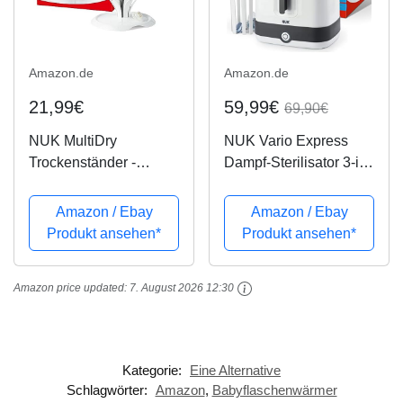
Amazon.de
Amazon.de
21,99€
59,99€
69,90€
NUK MultiDry
NUK Vario Express
Trockenständer -
Dampf-Sterilisator 3-in-
praktisches Trocknen
1 Modular für bis zu 6
von bis zu 6
Babyflaschen, Sauger
Amazon / Ebay
Amazon / Ebay
Babyflaschen und
& Zubehör oder
Produkt ansehen*
Produkt ansehen*
Zubehör, BPA-frei
Milchpumpe
Amazon price updated:
7. August 2026 12:30
Kategorie:
Eine Alternative
Schlagwörter:
Amazon
,
Babyflaschenwärmer