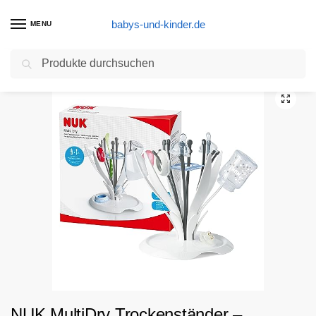
babys-und-kinder.de
MENU
Suchen
Start
Eine Alternative
NUK MultiDry Trockenständer – praktisches Trocknen von bis zu 6 Babyflaschen und Zubehör, BPA-frei
/
/
NUK MultiDry Trockenständer –