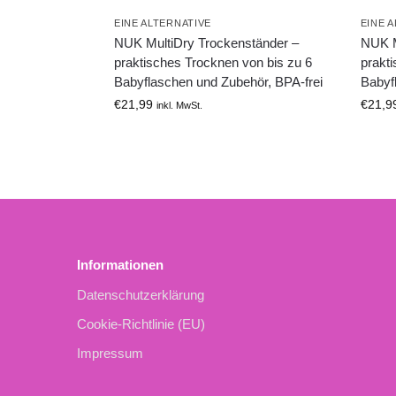
EINE ALTERNATIVE
EINE 
NUK MultiDry Trockenständer –
NUK M
praktisches Trocknen von bis zu 6
prakt
Babyflaschen und Zubehör, BPA-frei
Babyf
€
21,99
€
21,9
inkl. MwSt.
Informationen
Datenschutzerklärung
Cookie-Richtlinie (EU)
Impressum