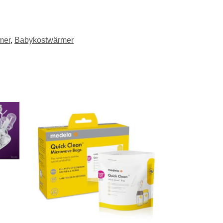
mer
,
Babykostwärmer