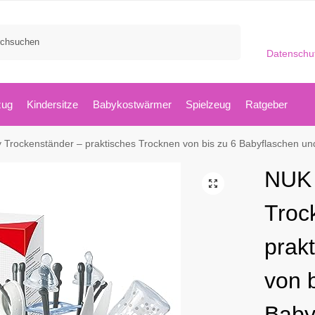
Suchen
Datenschu
zug
Kindersitze
Babykostwärmer
Spielzeug
Ratgeber
 Trockenständer – praktisches Trocknen von bis zu 6 Babyflaschen un
NUK 
Troc
prak
von b
Baby