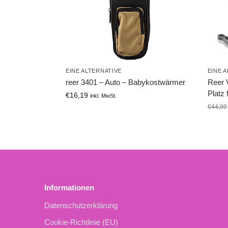
EINE ALTERNATIVE
EINE 
reer 3401 – Auto – Babykostwärmer
Reer 
Platz
€
16,19
inkl. MwSt.
€
44,99
Informationen
Datenschutzerklärung
Cookie-Richtlinie (EU)