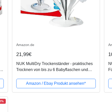
Amazon.de
A
21,99€
1
NUK MultiDry Trockenständer - praktisches
N
es
Trocknen von bis zu 6 Babyflaschen und
Fü
e
Zubehör, BPA-frei
ba
fl
Amazon / Ebay Produkt ansehen*
9.
50%