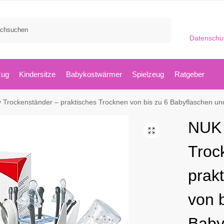
Suchen
Datenschu
zug
Kindersitze
Babykostwärmer
Spielzeug
Ratgeber
 Trockenständer – praktisches Trocknen von bis zu 6 Babyflaschen un
NUK 
Troc
prak
von b
Baby