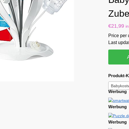
Zube
€
21,99
i
Price per 
Last upda
Produkt-K
Babykost
Werbung
Werbung
Werbung