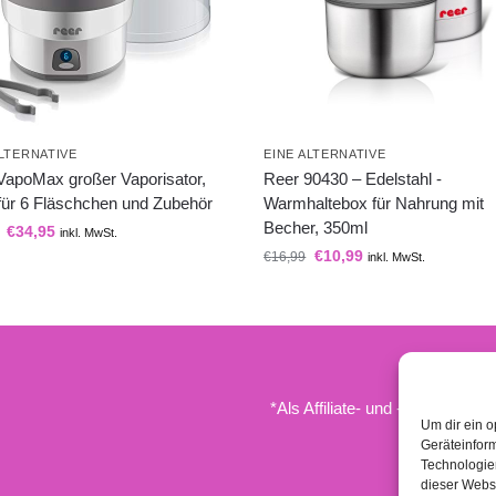
ALTERNATIVE
EINE ALTERNATIVE
VapoMax großer Vaporisator,
Reer 90430 – Edelstahl -
 für 6 Fläschchen und Zubehör
Warmhaltebox für Nahrung mit
Becher, 350ml
€
34,95
inkl. MwSt.
€
10,99
€
16,99
inkl. MwSt.
*Als Affiliate- und -Ebay/Amazo
Um dir ein o
Geräteinfor
Technologien
dieser Websi