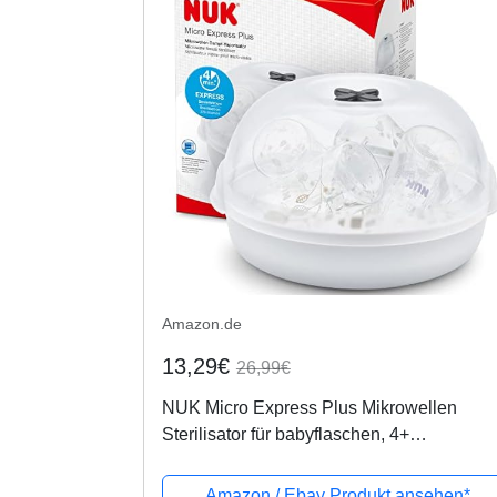
Amazon.de
13,29€
26,99€
NUK Micro Express Plus Mikrowellen
Sterilisator für babyflaschen, 4+
Babyflaschen & Zubehör, schnell, effektiv 
gründlich
Amazon / Ebay Produkt ansehen*