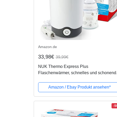
Amazon.de
33,98€
39,99€
NUK Thermo Express Plus
Flaschenwärmer, schnelles und schonend
Erwärmen in nur 90 Sekunden, für zuhaus
und unterwegs, inkl. Autoadapter-Kabel
Amazon / Ebay Produkt ansehen*
-