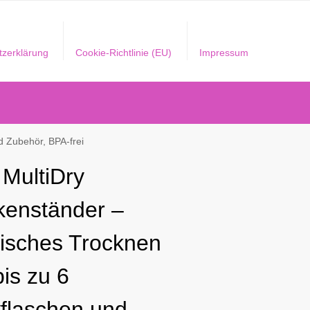
tzerklärung
Cookie-Richtlinie (EU)
Impressum
d Zubehör, BPA-frei
MultiDry
kenständer –
tisches Trocknen
is zu 6
flaschen und