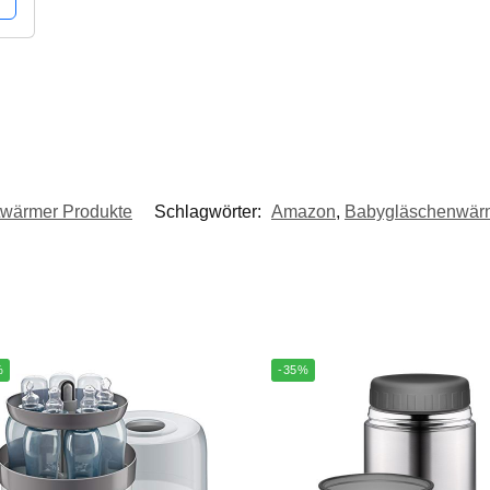
wärmer Produkte
Schlagwörter:
Amazon
,
Babygläschenwär
%
-35%