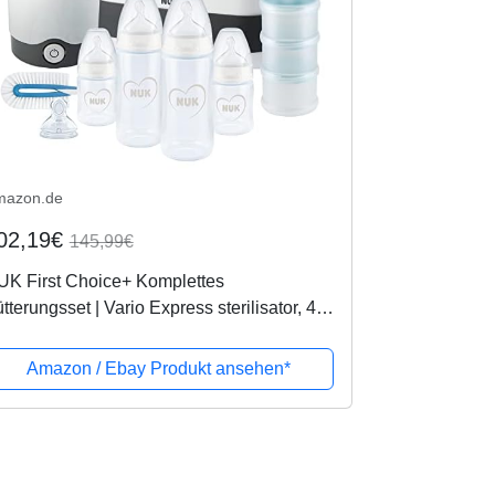
mazon.de
02,19€
145,99€
UK First Choice+ Komplettes
tterungsset | Vario Express sterilisator, 4x
byflaschen, 1x Babyflaschensauger,
aschenwärmer und mehr | Herz (neutral) |
Amazon / Ebay Produkt ansehen*
..