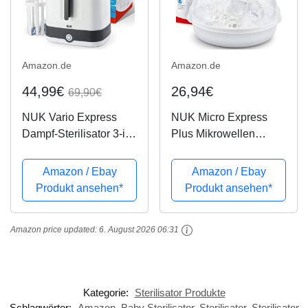
Amazon.de
Amazon.de
44,99€
26,94€
69,90€
NUK Vario Express
NUK Micro Express
Dampf-Sterilisator 3-in-
Plus Mikrowellen
1 Modular für bis zu 6
Sterilisator für
Babyflaschen, Sauger
babyflaschen, 4+
Amazon / Ebay
Amazon / Ebay
& Zubehör oder
Babyflaschen &
Produkt ansehen*
Produkt ansehen*
Milchpumpe
Zubehör, schnell,
effektiv & gründlich
Amazon price updated:
6. August 2026 06:31
Kategorie:
Sterilisator Produkte
Schlagwörter:
Amazon
,
Baby Sterilisator
,
Sterilisator
,
Sterilisator