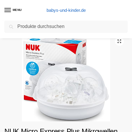
babys-und-kinder.de
MENU
Suchen
Start
Sterilisator Produkte
NUK Micro Express Plus Mikrowellen Sterilisator für babyflaschen, 4+ Babyflaschen & Zubehör, schnell, effektiv & gründlich
/
/
NUK Micro Express Plus Mikrowellen