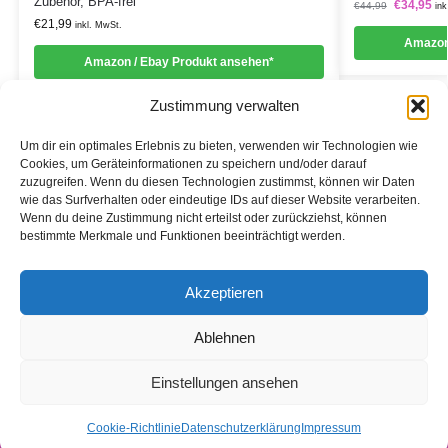
Zubehör, BPA-frei
€
34,95
€
44,99
ink
€
21,99
inkl. MwSt.
Amazon
Amazon / Ebay Produkt ansehen*
Zustimmung verwalten
Um dir ein optimales Erlebnis zu bieten, verwenden wir Technologien wie
Cookies, um Geräteinformationen zu speichern und/oder darauf
zuzugreifen. Wenn du diesen Technologien zustimmst, können wir Daten
Informationen
wie das Surfverhalten oder eindeutige IDs auf dieser Website verarbeiten.
Wenn du deine Zustimmung nicht erteilst oder zurückziehst, können
Datenschutzerklärung
bestimmte Merkmale und Funktionen beeinträchtigt werden.
Cookie-Richtlinie (EU)
Akzeptieren
Impressum
Ablehnen
*Als Affiliate- und -Ebay/Amazon-Partner verdiene ich an
qualifizierten Käufen.
Einstellungen ansehen
2020 – Alle Rechte vorbehalten.
Cookie-Richtlinie
Datenschutzerklärung
Impressum