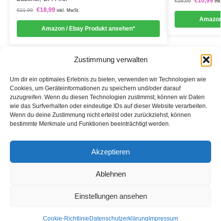
€
10,99
€
16,99
ink
€
18,99
€
21,99
inkl. MwSt.
Amazon
Amazon / Ebay Produkt ansehen*
Zustimmung verwalten
Um dir ein optimales Erlebnis zu bieten, verwenden wir Technologien wie
Cookies, um Geräteinformationen zu speichern und/oder darauf
zuzugreifen. Wenn du diesen Technologien zustimmst, können wir Daten
Informationen
wie das Surfverhalten oder eindeutige IDs auf dieser Website verarbeiten.
Wenn du deine Zustimmung nicht erteilst oder zurückziehst, können
Datenschutzerklärung
bestimmte Merkmale und Funktionen beeinträchtigt werden.
Cookie-Richtlinie (EU)
Akzeptieren
Impressum
Ablehnen
*Als Affiliate- und -Ebay/Amazon-Partner verdiene ich an
qualifizierten Käufen.
Einstellungen ansehen
2020 – Alle Rechte vorbehalten.
Cookie-Richtlinie
Datenschutzerklärung
Impressum