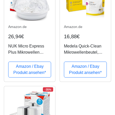
Amazon.de
Amazon.de
26,94€
16,88€
NUK Micro Express
Medela Quick-Clean
Plus Mikrowellen
Mikrowellenbeutel,
Sterilisator für
Sterilisator für
babyflaschen, 4+
Babyflaschen, Sauger
Amazon / Ebay
Amazon / Ebay
Babyflaschen &
und Stillzubehör in der
Produkt ansehen*
Produkt ansehen*
Zubehör, schnell,
Mikrowelle, bis zu 20
effektiv & gründlich
Mal verwendbar, 5er
Pack
-35%