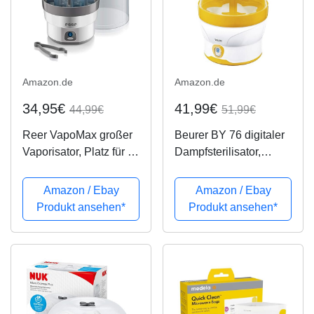
Amazon.de
Amazon.de
34,95€
41,99€
44,99€
51,99€
Reer VapoMax großer
Beurer BY 76 digitaler
Vaporisator, Platz für 6
Dampfsterilisator,
Fläschchen und
desinfiziert bis zu 6
Zubehör
Flaschen ohne
Amazon / Ebay
Amazon / Ebay
chemische Zusätze
Produkt ansehen*
Produkt ansehen*