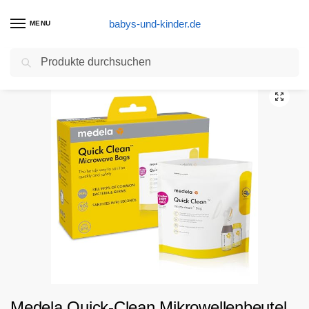
babys-und-kinder.de
MENU
Suchen
Start
Sterilisator Produkte
Medela Quick-Clean Mikrowellenbeutel, Sterilisator für Babyflaschen, Sauger und Stillzubehör in der Mikrowelle, bis zu 20 Mal verwendbar, 5er Pack
/
/
Medela Quick-Clean Mikrowellenbeutel,