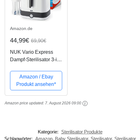
Amazon.de
44,99€
69,90€
NUK Vario Express
Dampf-Sterilisator 3-in-
1 Modular für bis zu 6
Babyflaschen, Sauger
Amazon / Ebay
& Zubehör oder
Produkt ansehen*
Milchpumpe
Amazon price updated:
7. August 2026 09:00
Kategorie:
Sterilisator Produkte
Schlagwörter:
Amazon
,
Baby Sterilisator
,
Sterilisator
,
Sterilisator