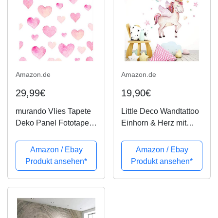
Amazon.de
Amazon.de
29,99€
19,90€
murando Vlies Tapete
Little Deco Wandtattoo
Deko Panel Fototapete
Einhorn & Herz mit
Kinderzimmer
Flügeln I XL - 77 x 64
Wandtapete Wanddeko
cm (BxH) I
Amazon / Ebay
Amazon / Ebay
10 m Tapetenrolle
Kinderzimmer
Produkt ansehen*
Produkt ansehen*
Mustertapete
Babyzimmer Aufkleber
Wandtapete modern
Sticker Wandaufkleber
design Dekoration - für
Wandsticker
Kinder...
Klebeposter...