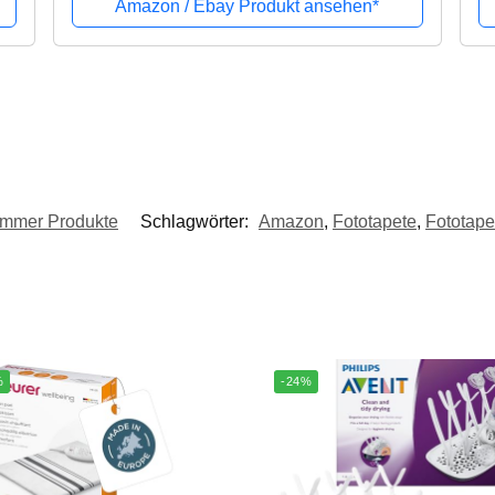
Amazon / Ebay Produkt ansehen*
immer Produkte
Schlagwörter:
Amazon
,
Fototapete
,
Fototape
%
-24%