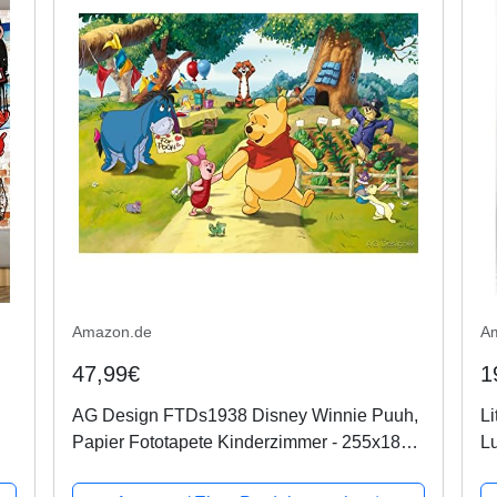
Amazon.de
A
47,99€
1
AG Design FTDs1938 Disney Winnie Puuh,
Li
Papier Fototapete Kinderzimmer - 255x180
Lu
cm - 2 teile, Papier, multicolor, 0,1 x 255 x
W
180 cm
K