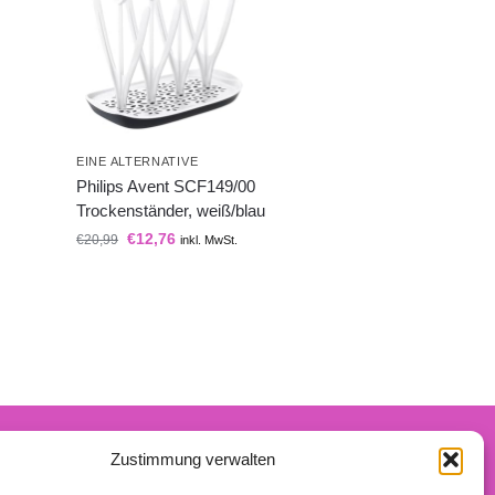
EINE ALTERNATIVE
Philips Avent SCF149/00
Trockenständer, weiß/blau
€
12,76
€
20,99
inkl. MwSt.
Zustimmung verwalten
n-Partner verdiene ich an qualifizierten Käufen.