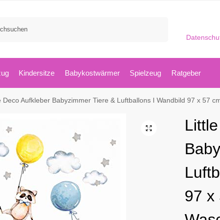
Suchen
Datenschu
zug
Kindersitze
Babykostwärmer
Spielzeug
Ratgeber
e Deco Aufkleber Babyzimmer Tiere & Luftballons I Wandbild 97 x 57 cm (BxH) I Waschbär
Littl
Baby
Luftb
97 x
Wasc