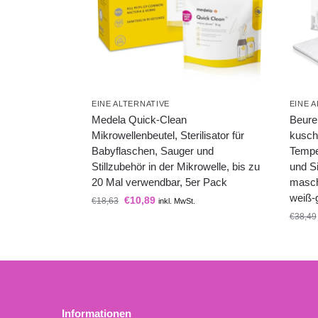
EINE ALTERNATIVE
EINE 
Medela Quick-Clean
Beure
Mikrowellenbeutel, Sterilisator für
kusch
Babyflaschen, Sauger und
Tempe
Stillzubehör in der Mikrowelle, bis zu
und S
20 Mal verwendbar, 5er Pack
masch
weiß-
€
10,89
€
18,63
inkl. MwSt.
€
38,49
Informationen