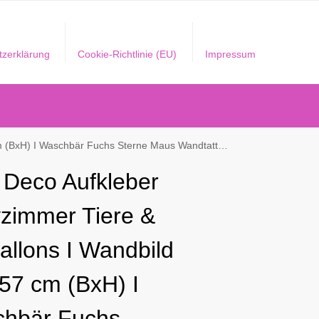
tzerklärung
Cookie-Richtlinie (EU)
Impressum
 Fuchs Sterne Maus Wandtattoo Kinderzimmer Junge Mint DL508
e Deco Aufkleber
zimmer Tiere &
allons I Wandbild
 57 cm (BxH) I
hbär Fuchs