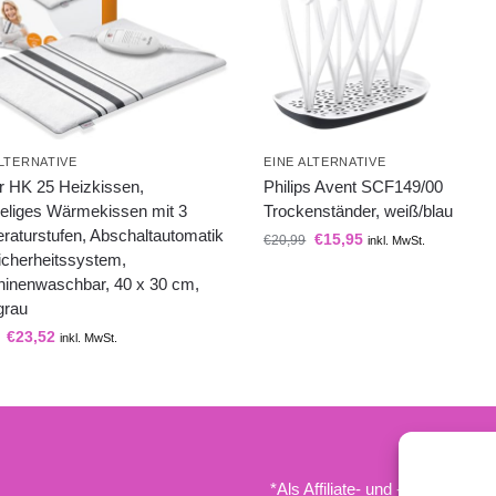
ALTERNATIVE
EINE ALTERNATIVE
r HK 25 Heizkissen,
Philips Avent SCF149/00
eliges Wärmekissen mit 3
Trockenständer, weiß/blau
raturstufen, Abschaltautomatik
€
15,95
€
20,99
inkl. MwSt.
icherheitssystem,
inenwaschbar, 40 x 30 cm,
grau
€
23,52
inkl. MwSt.
*Als Affiliate- und -Ebay/Amazo