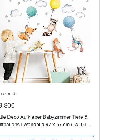
mazon.de
9,80€
ttle Deco Aufkleber Babyzimmer Tiere &
ftballons I Wandbild 97 x 57 cm (BxH) I
aschbär Fuchs Sterne Maus Wandtattoo
inderzimmer Junge Mint DL508