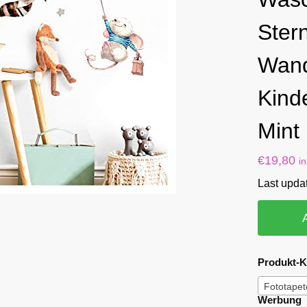
Ster
Wand
Kind
Mint
€
19,80
i
Last upda
Produkt-K
Fototapet
Werbung