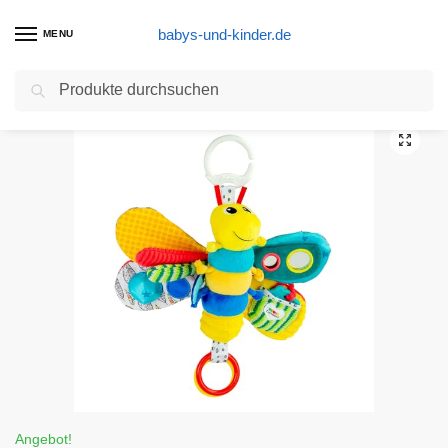
babys-und-kinder.de
MENU
Suchen
Start
Baby Spielzeug Produkte
Lamaze Baby Spielzeug Freddie, das Glühwürmchen Clip & Go – hochwertiges Kleinkindspielzeug – Greifling Anhänger zur Stärkung der Eltern-Kind-Beziehung – ab 0-24 Monate
/
/
Angebot!