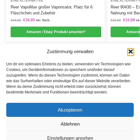
EINE ALTERNATIVE
EINE ALTERNATI
Reer VapoMax großer Vaporisator, Platz für 6
Reer 90430 – Ed
Fläschchen und Zubehör
Nahrung mit Bec
€
34,95
€
10,99
€
44,99
€
16,99
inkl. MwSt.
ink
Amazon / Ebay Produkt ansehen*
Amazon
Zustimmung verwalten
Um dir ein optimales Erlebnis zu bieten, verwenden wir Technologien wie
Cookies, um Geräteinformationen zu speichern und/oder darauf
zuzugreifen. Wenn du diesen Technologien zustimmst, können wir Daten
Informationen
wie das Surfverhalten oder eindeutige IDs auf dieser Website verarbeiten.
Wenn du deine Zustimmung nicht erteilst oder zurückziehst, können
Datenschutzerklärung
bestimmte Merkmale und Funktionen beeinträchtigt werden.
Cookie-Richtlinie (EU)
Akzeptieren
Impressum
Ablehnen
*Als Affiliate- und -Ebay/Amazon-Partner verdiene ich an
qualifizierten Käufen.
Einstellungen ansehen