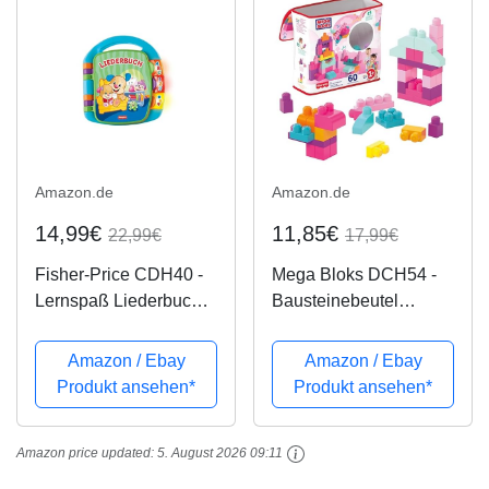
Spielstufen, Spielzeug
ab 6...
Amazon.de
Amazon.de
14,99€
11,85€
22,99€
17,99€
Fisher-Price CDH40 -
Mega Bloks DCH54 -
Lernspaß Liederbuch
Bausteinebeutel
Baby Spielzeug zum
Medium mit 60
Lernen von
Bausteine, pinkfarben
Amazon / Ebay
Amazon / Ebay
Buchstaben, Zahlen
Produkt ansehen*
Produkt ansehen*
und Formen, Spielzeug
ab 6 Monaten,
Amazon price updated:
5. August 2026 09:11
deutschsprachig