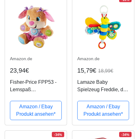
Amazon.de
Amazon.de
23,94€
15,79€
18,99€
Fisher-Price FPP53 -
Lamaze Baby
Lernspaß
Spielzeug Freddie, das
Hundefreundin Baby
Glühwürmchen Clip &
Spielzeug und
Go - hochwertiges
Amazon / Ebay
Amazon / Ebay
Plüschtier,
Kleinkindspielzeug -
Produkt ansehen*
Produkt ansehen*
Lernspielzeug mit
Greifling Anhänger zur
Liedern und Sätzen,
Stärkung der Eltern-
mitwachsende
Kind-Beziehung - ab...
-34%
-34%