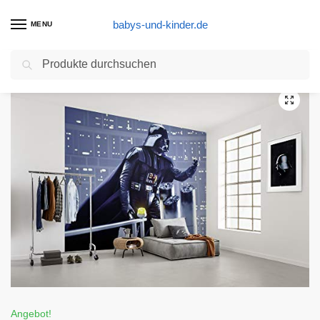
babys-und-kinder.de
MENU
Suchen
Start
Fototapete Kinderzimmer Produkte
Komar Vlies Fototapete Star Wars Classic Vader Join the Dark Side | Größe: 300 x 250 cm (Breite x Höhe), Bahnbreite 50 cm | Tapete, Wandbild, Dekoration, Kinderzimmer | DX6-071, blau, schwarz
/
/
Angebot!