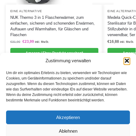
EINE ALTERNATIVE
EINE ALTERNATI
NUK Thermo 3 in 1 Flaschenwärmer, zum
Medela Quick-Cl
einfachen, sicheren und schonenden Erwärmen,
Sterilisator für
Auftauen und Warmhalten, für Gläschen und
Stillzubehör in 
Flaschen
verwendbar, 5er
€
23,99
€
16,88
€
31,90
inkl. MwSt.
inkl. MwSt.
Amazon / Ebay Produkt ansehen*
Amazon
Zustimmung verwalten
Um dir ein optimales Erlebnis zu bieten, verwenden wir Technologien wie
Cookies, um Geräteinformationen zu speichern und/oder darauf
zuzugreifen. Wenn du diesen Technologien zustimmst, können wir Daten
Informationen
wie das Surfverhalten oder eindeutige IDs auf dieser Website verarbeiten.
Wenn du deine Zustimmung nicht erteilst oder zurückziehst, können
Datenschutzerklärung
bestimmte Merkmale und Funktionen beeinträchtigt werden.
Cookie-Richtlinie (EU)
Akzeptieren
Impressum
Ablehnen
*Als Affiliate- und -Ebay/Amazon-Partner verdiene ich an