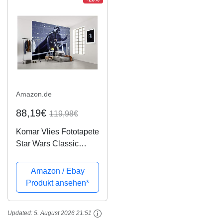
Amazon.de
88,19€
119,98€
Komar Vlies Fototapete
Star Wars Classic
Vader Join the Dark
Side | Größe: 300 x
Amazon / Ebay
250 cm (Breite x Höhe),
Produkt ansehen*
Bahnbreite 50 cm |
Tapete, Wandbild,
Updated:
5. August 2026 21:51
Dekoration,...