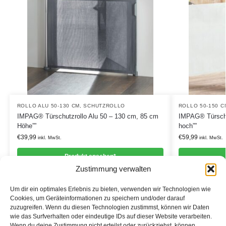
ROLLO ALU 50-130 CM
,
SCHUTZROLLO
ROLLO 50-150 C
IMPAG® Türschutzrollo Alu 50 – 130 cm, 85 cm
IMPAG® Türschu
Höhe””
hoch””
€
39,99
€
59,99
inkl. MwSt.
inkl. MwSt.
Produkt ansehen*
Zustimmung verwalten
Um dir ein optimales Erlebnis zu bieten, verwenden wir Technologien wie
Cookies, um Geräteinformationen zu speichern und/oder darauf
zuzugreifen. Wenn du diesen Technologien zustimmst, können wir Daten
Informationen
wie das Surfverhalten oder eindeutige IDs auf dieser Website verarbeiten.
Wenn du deine Zustimmung nicht erteilst oder zurückziehst, können