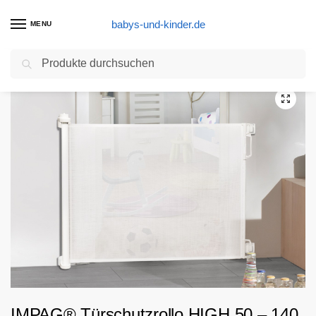
babys-und-kinder.de
MENU
Suchen
Start
Schutzrollo
Rollo HIGH 50-140 cm
IMPAG® Türschutzrollo HIGH 50 – 140 cm, 105 cm hoch””
/
/
/
IMPAG® Türschutzrollo HIGH 50 – 140