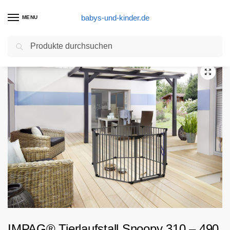
babys-und-kinder.de
MENU
Suchen
Start
Laufställe
Tierlaufstall Snoopy
IMPAG® Tierlaufstall Snoopy 310 – 490 cm [5-tlg. bis 8-tlg.]””
/
/
/
IMPAG® Tierlaufstall Snoopy 310 – 490