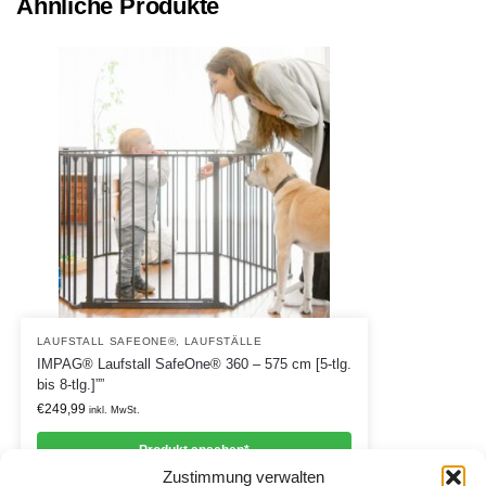
Ähnliche Produkte
LAUFSTALL SAFEONE®
,
LAUFSTÄLLE
IMPAG® Laufstall SafeOne® 360 – 575 cm [5-tlg.
bis 8-tlg.]””
€
249,99
inkl. MwSt.
Produkt ansehen*
Zustimmung verwalten