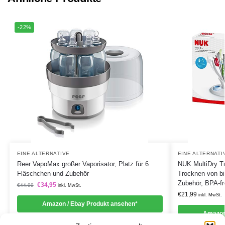
-22%
EINE ALTERNATIVE
EINE ALTERNATI
Reer VapoMax großer Vaporisator, Platz für 6
NUK MultiDry Tr
Fläschchen und Zubehör
Trocknen von bi
Zubehör, BPA-fr
€
34,95
€
44,99
inkl. MwSt.
€
21,99
inkl. MwSt.
Amazon / Ebay Produkt ansehen*
Amazon