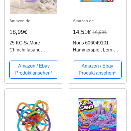
Amazon.de
Amazon.de
18,99€
14,51€
16,99€
25 KG SaMore
Noris 606049101
Chinchillasand
Hammerspiel, Lern-
Chinchilla Sand
und
Badesand Hochrein
Geschicklichkeitsspiel
Amazon / Ebay
Amazon / Ebay
Samtweich
mit 50 bunten
Produkt ansehen*
Produkt ansehen*
Holzbauteilen in
verschiedenen
Formen, für Kinder ab 4
Jahren