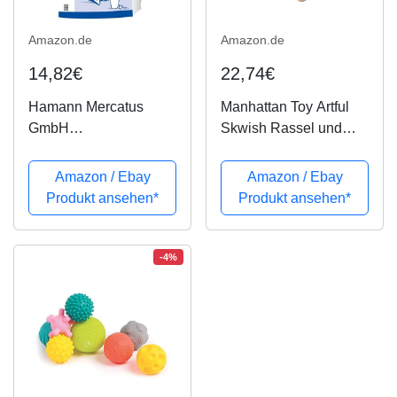
Amazon.de
Amazon.de
14,82€
22,74€
Hamann Mercatus
Manhattan Toy Artful
GmbH
Skwish Rassel und
Aktionsspielsand
Beißring Greifing
Spielsand Kinder
Activity Toy
Amazon / Ebay
Amazon / Ebay
Sandkasten Sand 25
Produkt ansehen*
Produkt ansehen*
kg - gesiebt &
gewaschen - frei von
Schadstoffen
-4%