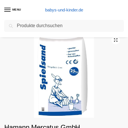
babys-und-kinder.de
MENU
Suchen
Start
Greifspielzeug Greiflinge Produkte
Hamann Mercatus GmbH Aktionsspielsand Spielsand Kinder Sandkasten Sand 25 kg – gesiebt & gewaschen – frei von Schadstoffen
/
/
Hamann Mercatus GmbH