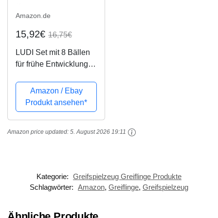
Amazon.de
15,92€
16,75€
LUDI Set mit 8 Bällen
für frühe Entwicklung
Gemischte sensorische
Bälle | Verschiedene
Amazon / Ebay
Formen und Farben |
Produkt ansehen*
Weiches Plastik | Ab 6
Monaten
Amazon price updated:
5. August 2026 19:11
Kategorie:
Greifspielzeug Greiflinge Produkte
Schlagwörter:
Amazon
,
Greiflinge
,
Greifspielzeug
Ähnliche Produkte