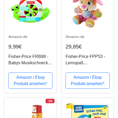
Amazon.de
Amazon.de
9,99€
29,85€
Fisher-Price FRB88 -
Fisher-Price FPP53 -
Babys Musikschnecke
Lernspaß
mit Spielblöcken,
Hundefreundin Baby
Lernspielzeug für
Spielzeug und
Amazon / Ebay
Amazon / Ebay
Farben Zahlen und
Plüschtier,
Produkt ansehen*
Produkt ansehen*
Formen, Baby
Lernspielzeug mit
Spielzeug ab 6
Liedern und Sätzen,
Monaten,
mitwachsende
-3%
deutschsprachig
Spielstufen, Spielzeug
ab 6...