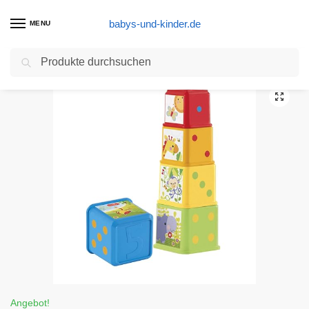
babys-und-kinder.de
MENU
Suchen
Start
Baby Spielzeug Produkte
Fisher-Price CDC52 – Bunte Stapelwürfel Baby Spielzeug zum Sortieren und Stapeln, Spielzeug ab 6 Monaten
/
/
Angebot!