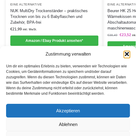
EINE ALTERNATIVE
EINE ALTERNATI
NUK MultiDry Trockenständer – praktisches
Beurer HK 25 He
Trocknen von bis zu 6 Babyflaschen und
Wärmekissen mi
Zubehör, BPA-frei
Abschaltautomat
maschinenwasch
€
21,99
inkl. MwSt.
€
23,52
€
38,49
ink
Amazon / Ebay Produkt ansehen*
Amazon
Zustimmung verwalten
Um dir ein optimales Erlebnis zu bieten, verwenden wir Technologien wie
Cookies, um Geräteinformationen zu speichern und/oder darauf
zuzugreifen. Wenn du diesen Technologien zustimmst, können wir Daten
Informationen
wie das Surfverhalten oder eindeutige IDs auf dieser Website verarbeiten.
Wenn du deine Zustimmung nicht erteilst oder zurückziehst, können
Datenschutzerklärung
bestimmte Merkmale und Funktionen beeinträchtigt werden.
Cookie-Richtlinie (EU)
Akzeptieren
Impressum
Ablehnen
*Als Affiliate- und -Ebay/Amazon-Partner verdiene ich an
qualifizierten Käufen.