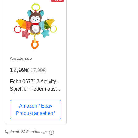
Amazon.de
12,99€
17,99€
Fehn 067712 Activity-
Spieltier Fledermaus –
Motorikspielzeug zum
Aufhängen mit Spiegel
Amazon / Ebay
& Ringen zum Beißen,
Produkt ansehen*
Greifen und Geräusche
erzeugen – Für Babys
Updated:
23 Stunden ago
und...