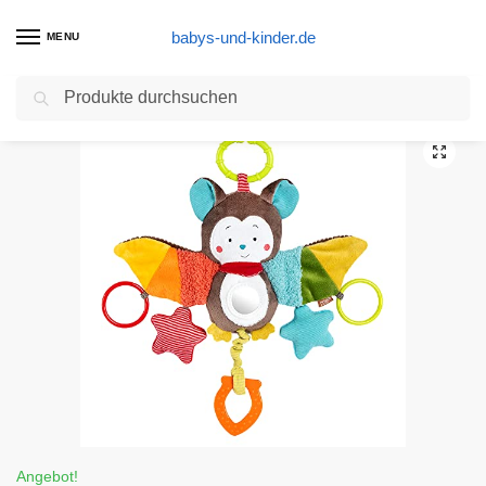
babys-und-kinder.de
MENU
Suchen
Start
Baby Spielzeug Produkte
Fehn 067712 Activity-Spieltier Fledermaus – Motorikspielzeug zum Aufhängen mit Spiegel & Ringen zum Beißen, Greifen und Geräusche erzeugen – Für Babys und Kleinkinder ab 0+ Monaten
/
/
Angebot!