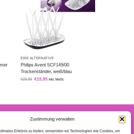
EINE ALTERNATIVE
rmer
Philips Avent SCF149/00
Trockenständer, weiß/blau
€
15,95
€
20,99
inkl. MwSt.
Zustimmung verwalten
n-Partner verdiene ich an qualifizierten Käufen.
ptimales Erlebnis zu bieten, verwenden wir Technologien wie Cookies, um