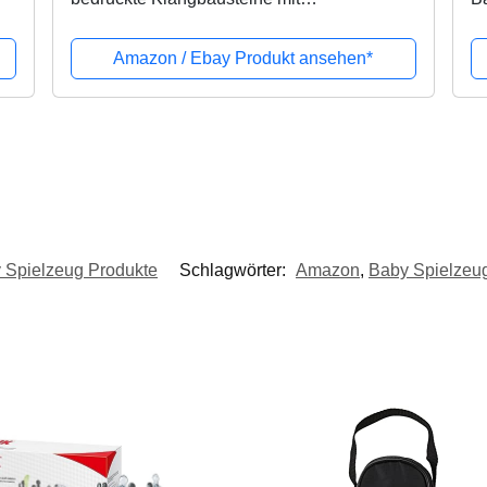
verschiedenen Geräuschen, Bausteine aus
B
Birkenholz für Kinder ab 12 Monaten
ab
Amazon / Ebay Produkt ansehen*
 Spielzeug Produkte
Schlagwörter:
Amazon
,
Baby Spielzeu