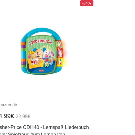
-34%
mazon.de
4,99€
22,99€
isher-Price CDH40 - Lernspaß Liederbuch
aby Spielzeug zum Lernen von