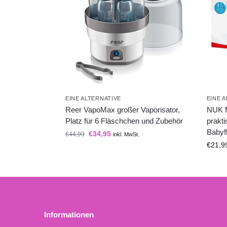
EINE ALTERNATIVE
EINE 
Reer VapoMax großer Vaporisator,
NUK M
Platz für 6 Fläschchen und Zubehör
prakt
Babyf
€
34,95
€
44,99
inkl. MwSt.
€
21,9
Informationen