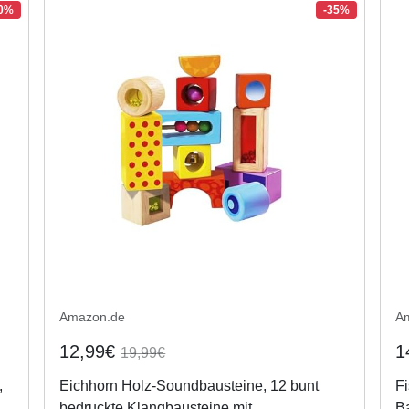
20%
-35%
Amazon.de
A
12,99€
1
19,99€
,
Eichhorn Holz-Soundbausteine, 12 bunt
F
bedruckte Klangbausteine mit
B