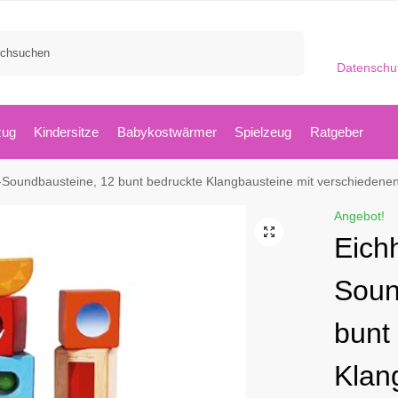
Suchen
Datenschu
zug
Kindersitze
Babykostwärmer
Spielzeug
Ratgeber
oundbausteine, 12 bunt bedruckte Klangbausteine mit verschiedenen Geräusche
Angebot!
Eich
Soun
bunt
Klan