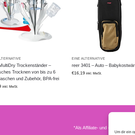
ALTERNATIVE
EINE ALTERNATIVE
ultiDry Trockenständer –
reer 3401 – Auto – Babykostwä
isches Trocknen von bis zu 6
€
16,19
inkl. MwSt.
laschen und Zubehör, BPA-frei
9
inkl. MwSt.
*Als Affiliate- und -Ebay/Amazo
Um dir ein o