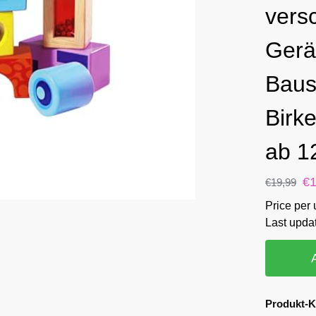
vers
Gerä
Baus
Birke
ab 1
€
€
19,99
Price per 
Last upda
Produkt-K