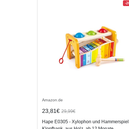
-
Amazon.de
23,81€
29,99€
Hape E0305 - Xylophon und Hammerspiel
Klopfbank, aus Holz, ab 12 Monate