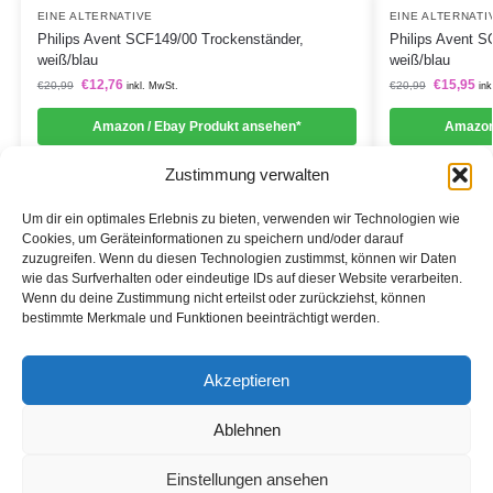
EINE ALTERNATIVE
EINE ALTERNATI
Philips Avent SCF149/00 Trockenständer,
Philips Avent S
weiß/blau
weiß/blau
€
12,76
€
15,95
€
20,99
€
20,99
inkl. MwSt.
ink
Amazon / Ebay Produkt ansehen*
Amazon
Zustimmung verwalten
Um dir ein optimales Erlebnis zu bieten, verwenden wir Technologien wie
Cookies, um Geräteinformationen zu speichern und/oder darauf
zuzugreifen. Wenn du diesen Technologien zustimmst, können wir Daten
Informationen
wie das Surfverhalten oder eindeutige IDs auf dieser Website verarbeiten.
Wenn du deine Zustimmung nicht erteilst oder zurückziehst, können
Datenschutzerklärung
bestimmte Merkmale und Funktionen beeinträchtigt werden.
Cookie-Richtlinie (EU)
Akzeptieren
Impressum
Ablehnen
*Als Affiliate- und -Ebay/Amazon-Partner verdiene ich an
qualifizierten Käufen.
Einstellungen ansehen