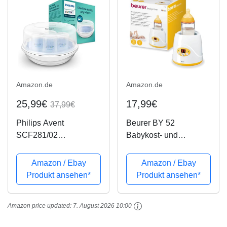
Amazon.de
Amazon.de
25,99€
17,99€
37,99€
Philips Avent
Beurer BY 52
SCF281/02
Babykost- und
Mikrowellensterilisator,
Fläschchenwärmer,
weiß
zum Erwärmen und
Amazon / Ebay
Amazon / Ebay
Warmhalten von
Produkt ansehen*
Produkt ansehen*
Babynahrung, 8
Minuten Aufwärmzeit,
Amazon price updated:
7. August 2026 10:00
digitale
Temperaturanzeige,