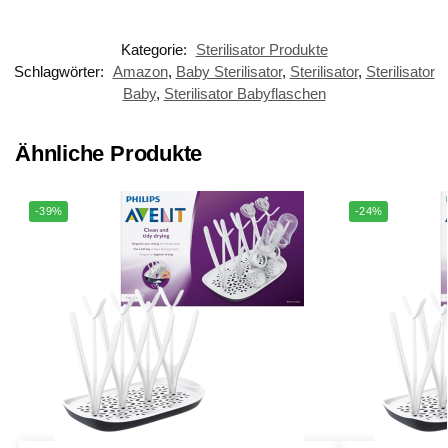
passend für alle...
Kategorie:
Sterilisator Produkte
Schlagwörter:
Amazon
,
Baby Sterilisator
,
Sterilisator
,
Sterilisator
Baby
,
Sterilisator Babyflaschen
Ähnliche Produkte
-39%
-24%