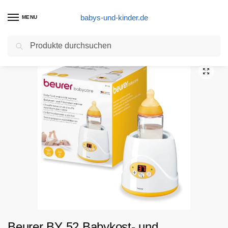
babys-und-kinder.de
MENU
Suchen
Start
Sterilisator Produkte
Beurer BY 52 Babykost- und Fläschchenwärmer, zum Erwärmen und Warmhalten von Babynahrung, 8 Minuten Aufwärmzeit, digitale Temperaturanzeige, passend für alle handelsüblichen Babyflaschen
/
/
Beurer BY 52 Babykost- und