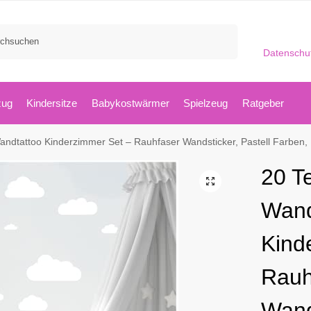
Suchen
Datenschu
zug
Kindersitze
Babykostwärmer
Spielzeug
Ratgeber
 Kinderzimmer Set – Rauhfaser Wandsticker, Pastell Farben, Baby Tapete Sticker zum Kleben, Wandaufklebe
20 T
Wand
Kind
Rauh
Wand