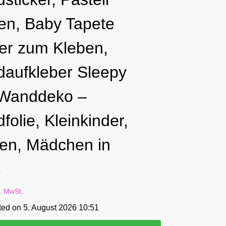
en, Baby Tapete
ker zum Kleben,
aufkleber Sleepy
Wanddeko –
olie, Kleinkinder,
en, Mädchen in
ß
l. MwSt.
ted on 5. August 2026 10:51