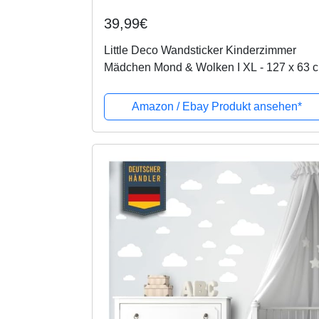
39,99€
Little Deco Wandsticker Kinderzimmer
Mädchen Mond & Wolken I XL - 127 x 63 
(BxH) I Wandtattoo Babyzimmer
selbstklebend Wandaufkleber Sterne
Amazon / Ebay Produkt ansehen*
Blumen Kinder...