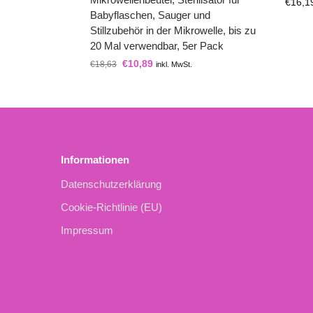
€
16,1
Babyflaschen, Sauger und
Stillzubehör in der Mikrowelle, bis zu
20 Mal verwendbar, 5er Pack
€
10,89
€
18,63
inkl. MwSt.
Informationen
Datenschutzerklärung
Cookie-Richtlinie (EU)
Impressum