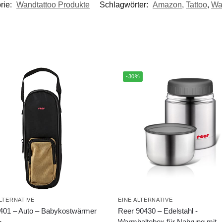
rie:
Wandtattoo Produkte
Schlagwörter:
Amazon
,
Tattoo
,
Wa
-30%
ALTERNATIVE
EINE ALTERNATIVE
3401 – Auto – Babykostwärmer
Reer 90430 – Edelstahl -
Warmhaltebox für Nahrung mit