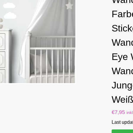
Farb
Stic
Wand
Eye 
Wandf
Jung
Wei
€
7,95
ink
Last upda