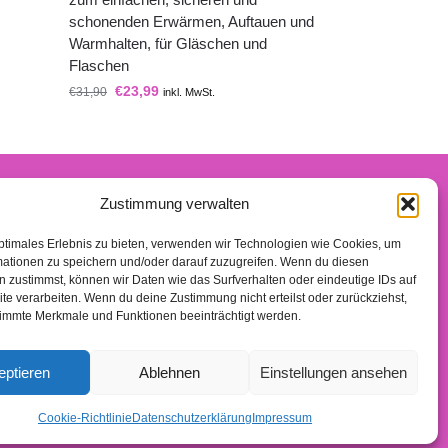
schonenden Erwärmen, Auftauen und
Warmhalten, für Gläschen und
Flaschen
€
23,99
€
31,90
inkl. MwSt.
Zustimmung verwalten
n-Partner verdiene ich an qualifizierten Käufen.
ptimales Erlebnis zu bieten, verwenden wir Technologien wie Cookies, um
mationen zu speichern und/oder darauf zuzugreifen. Wenn du diesen
 zustimmst, können wir Daten wie das Surfverhalten oder eindeutige IDs auf
te verarbeiten. Wenn du deine Zustimmung nicht erteilst oder zurückziehst,
immte Merkmale und Funktionen beeinträchtigt werden.
eptieren
Ablehnen
Einstellungen ansehen
2020 – Alle Rechte vorbehalten.
Cookie-Richtlinie
Datenschutzerklärung
Impressum