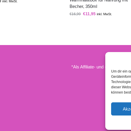
9
inkl. MwSt.
Becher, 350ml
€
11,95
€
16,99
inkl. MwSt.
*Als Affiliate- und -Ebay/Amazo
Um dir ein o
Geräteinfor
Technologien
dieser Websi
können best
Akz