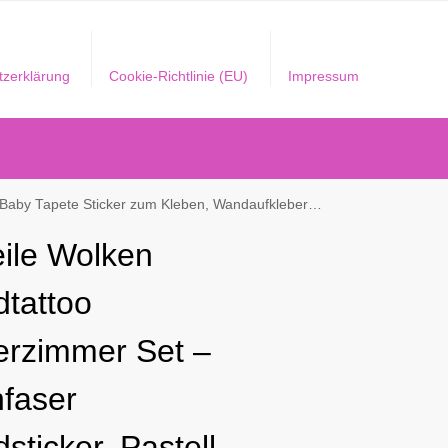
tzerklärung
Cookie-Richtlinie (EU)
Impressum
r Sleepy Eye Wanddeko – Wandfolie, Kleinkinder, Jungen, Mädchen in Weiß
eile Wolken
tattoo
erzimmer Set –
faser
sticker, Pastell