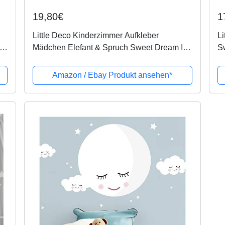
19,80€
1
Little Deco Kinderzimmer Aufkleber
Li
cm
Mädchen Elefant & Spruch Sweet Dream I
Sw
121 x 58 cm (BxH) I Mond Sterne
u
Wandaufkleber Wandtattoo Tiere Deko
K
Amazon / Ebay Produkt ansehen*
Babyzimmer...
Ju