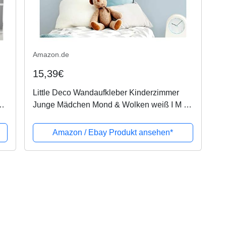
Amazon.de
15,39€
Little Deco Wandaufkleber Kinderzimmer
en,
Junge Mädchen Mond & Wolken weiß I M -
69 x 38 cm (BxH) I Wandtattoo Babyzimmer
selbstklebend Wandsticker Deko DL245
Amazon / Ebay Produkt ansehen*