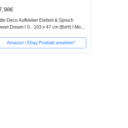
7,98€
ttle Deco Aufkleber Elefant & Spruch
eet Dream I S - 103 x 47 cm (BxH) I Mond
nd Sterne Wandbilder Wandtattoo
inderzimmer Tiere Deko Babyzimmer
Amazon / Ebay Produkt ansehen*
nge...